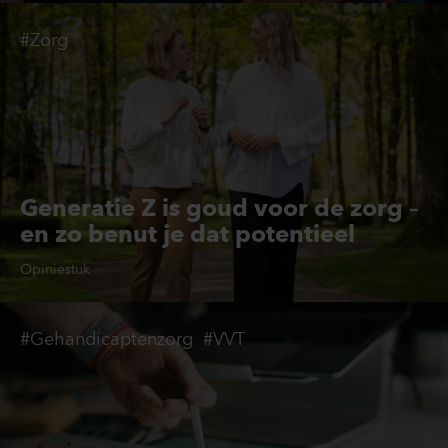
#Zorg
Generatie Z is goud voor de zorg –
en zo benut je dat potentieel
Opiniestuk
#Gehandicaptenzorg
#VVT