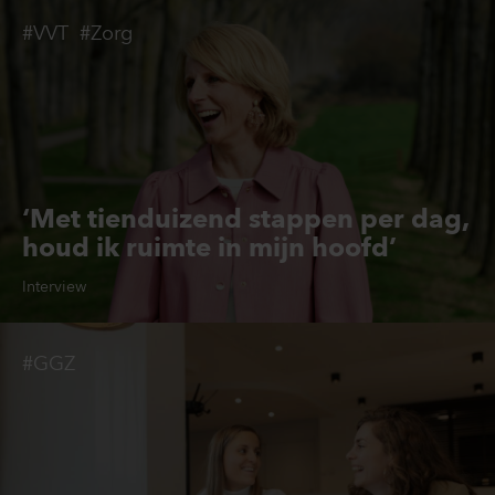
#VVT
#Zorg
‘Met tienduizend stappen per dag,
houd ik ruimte in mijn hoofd’
Interview
#GGZ