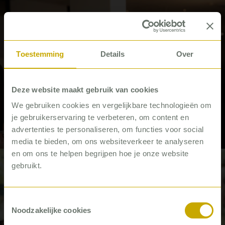
#Woningcorporaties
Toestemming
Details
Over
Deze website maakt gebruik van cookies
‘De druk op woningcorporaties
We gebruiken cookies en vergelijkbare technologieën om
neemt toe, maar er is nog ruimte’
je gebruikerservaring te verbeteren, om content en
advertenties te personaliseren, om functies voor social
Interview
media te bieden, om ons websiteverkeer te analyseren
en om ons te helpen begrijpen hoe je onze website
gebruikt.
#Zorg
Toestemmingsselectie
Noodzakelijke cookies