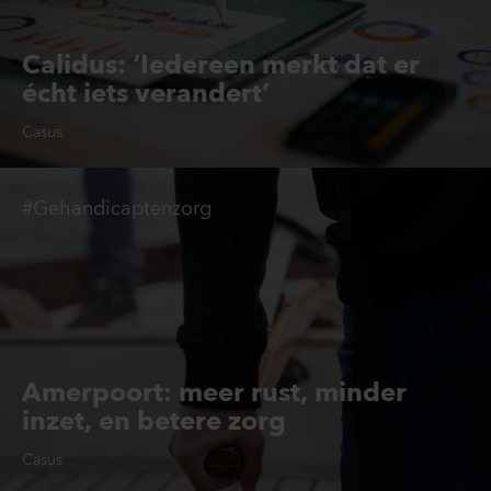
Calidus: ‘Iedereen merkt dat er
écht iets verandert’
Casus
#Gehandicaptenzorg
Amerpoort: meer rust, minder
inzet, en betere zorg
Casus