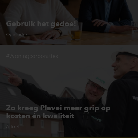
Gebruik het gedoe!
Opiniestuk
#Woningcorporaties
Zo kreeg Plavei meer grip op
kosten én kwaliteit
Artikel