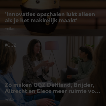
‘Innovaties opschalen lukt alleen
als je het makkelijk maakt’
Artikel
#GGZ
Zó maken GGZ Delfland, Brijder,
Altrecht en Eleos meer ruimte voor
cliënten
Artikel