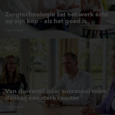
Zorgtechnologie zet het werk écht
op zijn kop – als het goed is
Opiniestuk
#Zorg
Van duiventil naar succesvol team
dankzij een sterk rooster
Opiniestuk