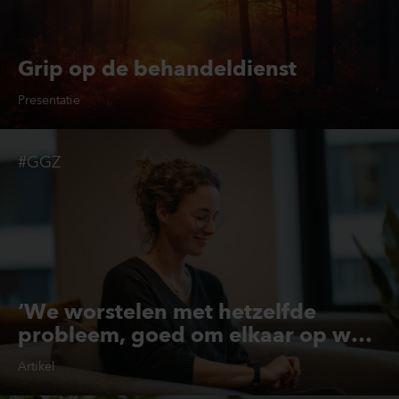
Grip op de behandeldienst
Presentatie
#GGZ
‘We worstelen met hetzelfde
probleem, goed om elkaar op weg
te helpen’
Artikel