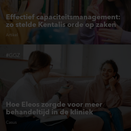
Effectief capaciteitsmanagement:
zo stelde Kentalis orde op zaken
Artikel
#GGZ
Hoe Eleos zorgde voor meer
behandeltijd in de kliniek
Casus