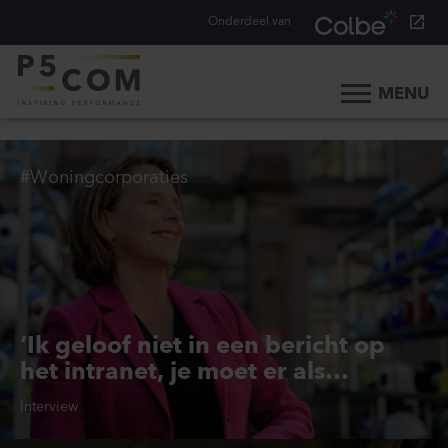
Onderdeel van
MENU
Home
Onze aanpak
#Woningcorporaties
Onze mensen
Ons werk
Ons verhaal
Werken bij
‘Ik geloof niet in een bericht op
Werken bij P5COM
het intranet, je moet er als
Alle consultancy vacatures
bestuurder zijn’
Interview
Traineeship Consultancy