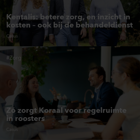
Kentalis: betere zorg, en inzicht in
kosten – ook bij de behandeldienst
Casus
#Zorg
Zó zorgt Koraal voor regelruimte
in roosters
Casus