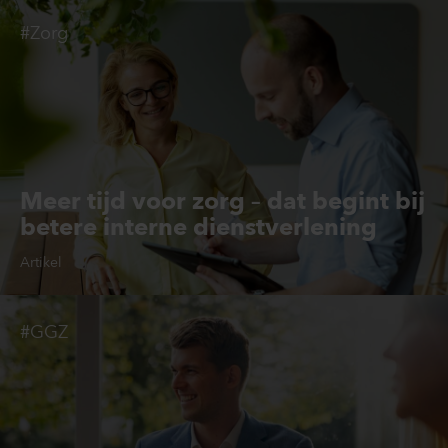
#Zorg
Meer tijd voor zorg – dat begint bij
betere interne dienstverlening
Artikel
#GGZ