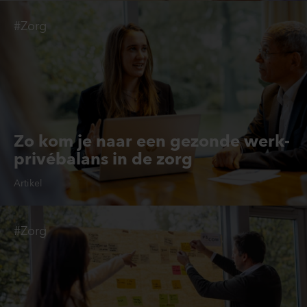
#Zorg
Zo kom je naar een gezonde werk-
privébalans in de zorg
Artikel
#Zorg