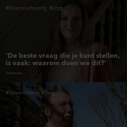
Contact
#Forensischezorg
#Zorg
‘De beste vraag die je kunt stellen,
is vaak: waarom doen we dit?’
Interview
#Samenleving
#Zorg