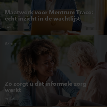
Maatwerk voor Mentrum Trace:
écht inzicht in de wachtlijst
Casus
#Zorg
Zó zorgt u dat informele zorg
werkt
Artikel