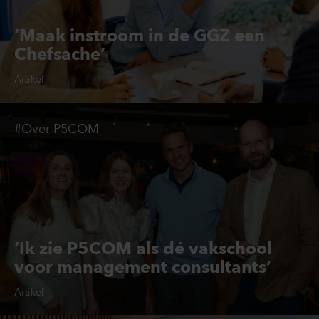
‘Maak instroom in de GGZ een
Chefsache’
Artikel
#Over P5COM
‘Ik zie P5COM als dé vakschool
voor management consultants’
Artikel