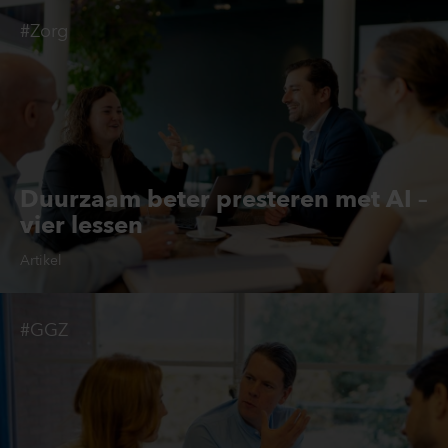
#Zorg
Duurzaam beter presteren met AI –
vier lessen
Artikel
#GGZ