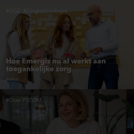
#GGZ
#Zorgtechnologie
Hoe Emergis nu al werkt aan
toegankelijke zorg
Artikel
#Over P5COM