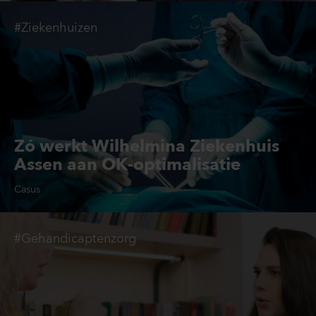
#Ziekenhuizen
Zó werkt Wilhelmina Ziekenhuis
Assen aan OK-optimalisatie
Casus
#Gehandicaptenzorg