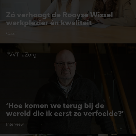
Zó verhoogt de Rooyse Wissel
werkplezier én kwaliteit
Casus
#VVT
#Zorg
‘Hoe komen we terug bij de
wereld die ik eerst zo verfoeide?’
Interview