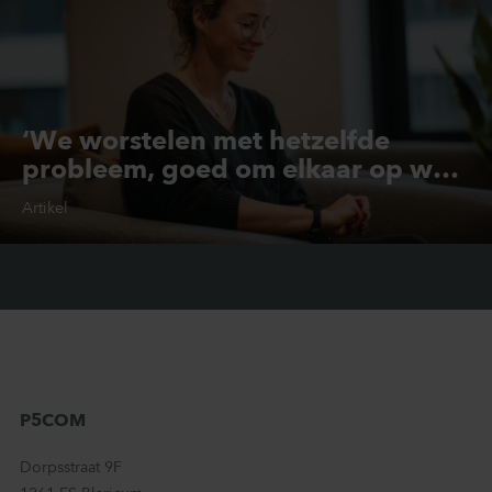
‘We worstelen met hetzelfde
probleem, goed om elkaar op weg
te helpen’
Artikel
GGZ
Zorgtechnologie
P5COM
Dorpsstraat 9F