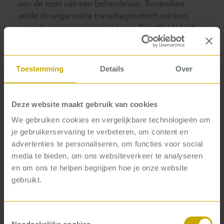
van de inzet van een behandelaar. Bovendien
wilde de organisatie transdiagnostisch werken,
over de zorgprogramma’s heen. Drenth: ‘Je legt
dan niet meer de nadruk op de diagnose, maar op
wat een cliënt nodig heeft voor de balans die
diegene zoekt – ontspanningsoefeningen
Toestemming
Details
Over
bijvoorbeeld. Dat maakt het ook gemakkelijker om
eHealth of bijvoorbeeld groepswerk in te zetten.’
Deze website maakt gebruik van cookies
Met zijn allen
We gebruiken cookies en vergelijkbare technologieën om
je gebruikerservaring te verbeteren, om content en
Klinisch psycholoog Hinde de Lange deed als
advertenties te personaliseren, om functies voor social
zorgprogrammacoördinator mee aan de sessies
media te bieden, om ons websiteverkeer te analyseren
over de principes. ‘Ik vond het allereerst heel mooi
en om ons te helpen begrijpen hoe je onze website
dat we dit met zijn allen deden, mensen van de
gebruikt.
inhoud, managers en directie. Zo krijg je een breed
gedragen beeld van wat we willen met zijn allen.
Het hoogste doel is dat we zorg kunnen blijven
Toestemmingsselectie
leveren aan mensen in Zeeland. En daar zijn twee