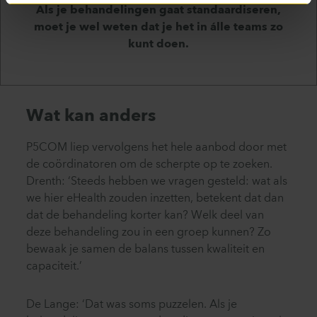
Als je behandelingen gaat standaardiseren,
moet je wel weten dat je het in álle teams zo
kunt doen.
Wat kan anders
P5COM liep vervolgens het hele aanbod door met
de coördinatoren om de scherpte op te zoeken.
Drenth: ‘Steeds hebben we vragen gesteld: wat als
we hier eHealth zouden inzetten, betekent dat dan
dat de behandeling korter kan? Welk deel van
deze behandeling zou in een groep kunnen? Zo
bewaak je samen de balans tussen kwaliteit en
capaciteit.’
De Lange: ‘Dat was soms puzzelen. Als je