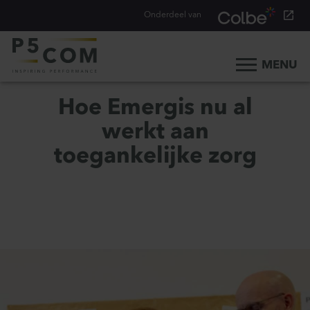
Onderdeel van
MENU
Home
Hoe Emergis nu al
Onze aanpak
werkt aan
Onze mensen
toegankelijke zorg
Ons werk
Ons verhaal
Werken bij
Werken bij P5COM
Alle consultancy vacatures
Traineeship Consultancy