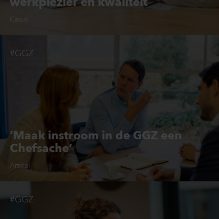
werkplezier én kwaliteit
Casus
#GGZ
‘Maak instroom in de GGZ een
Chefsache’
Artikel
#GGZ