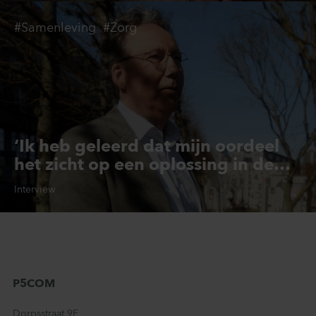
#Samenleving
#Zorg
‘Ik heb geleerd dat mijn oordeel
het zicht op een oplossing in de
weg kan staan’
Interview
P5COM
Dorpsstraat 9F