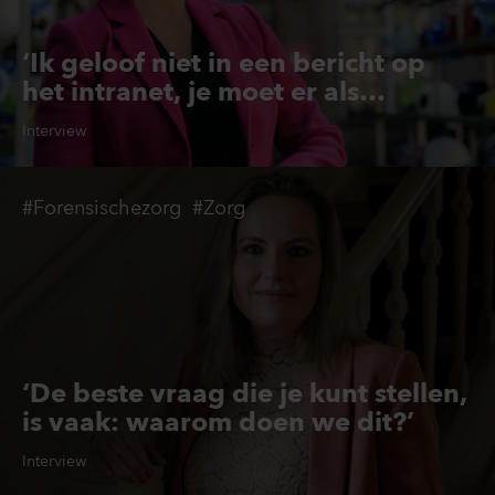
‘Ik geloof niet in een bericht op
het intranet, je moet er als
bestuurder zijn’
Interview
#Forensischezorg
#Zorg
‘De beste vraag die je kunt stellen,
is vaak: waarom doen we dit?’
Interview