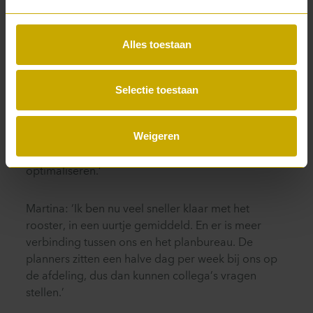
deze tool te hebben, maar had de software nooit
gebruikt. P5COM hielp bij de inrichting en de
implementatie ervan. En de eerste resultaten zijn
Alles toestaan
positief. Wilms: ‘Eerder maakte je roosters vanuit
een blanco vel. Nu druk je op een knop en dan
staat er een basis. Aan die basis moet je nog wel
Selectie toestaan
veel doen. Je hebt toch altijd individuele wensen of
dingen die handiger kunnen. Daarom zitten we
Weigeren
elke maand met de softwareontwikkelaar, om te
kijken hoe we de Optimizer verder kunnen
optimaliseren.’
Martina: ‘Ik ben nu veel sneller klaar met het
rooster, in een uurtje gemiddeld. En er is meer
verbinding tussen ons en het planbureau. De
planners zitten een halve dag per week bij ons op
de afdeling, dus dan kunnen collega’s vragen
stellen.’