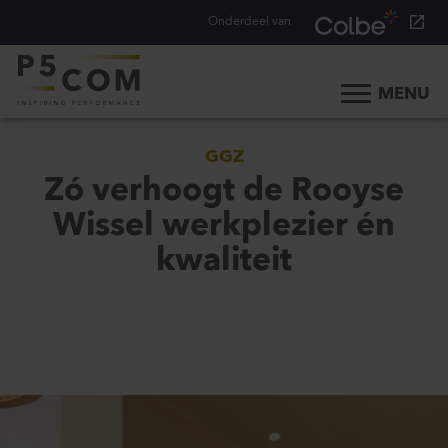
Onderdeel van
MENU
Home
GGZ
Onze aanpak
Zó verhoogt de Rooyse
Onze mensen
Wissel werkplezier én
Ons werk
kwaliteit
Ons verhaal
Werken bij
Werken bij P5COM
Alle consultancy vacatures
Traineeship Consultancy