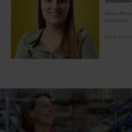
Vennek
Senior Mana
Consultant
Bekijk profie
#Woningcorporaties