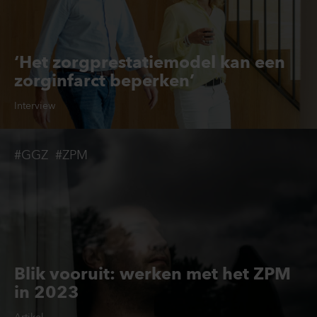
‘Het zorgprestatiemodel kan een
zorginfarct beperken’
Interview
#GGZ
#ZPM
Blik vooruit: werken met het ZPM
in 2023