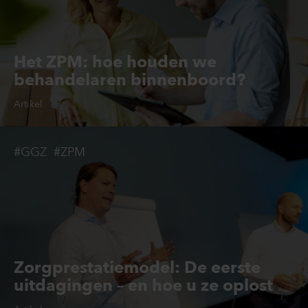
Het ZPM: hoe houden we
behandelaren binnenboord?
Artikel
#GGZ
#ZPM
Zorgprestatiemodel: De eerste
uitdagingen – en hoe u ze oplost