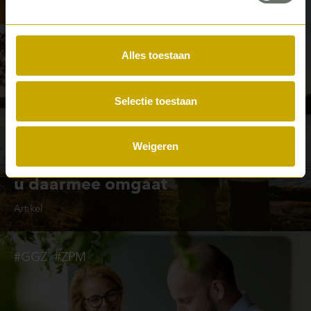
Artikel
#GGZ
#ZPM
Alles toestaan
Selectie toestaan
Weigeren
Directe en indirecte uren – en hoe
u daarmee omgaat
Artikel
#GGZ
#ZPM