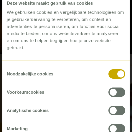
Deze website maakt gebruik van cookies
We gebruiken cookies en vergelijkbare technologieën om
je gebruikerservaring te verbeteren, om content en
Het ZPM: No-shows – en hoe u
advertenties te personaliseren, om functies voor social
daarmee omgaat
media te bieden, om ons websiteverkeer te analyseren
en om ons te helpen begrijpen hoe je onze website
Artikel
gebruikt.
#GGZ
#ZPM
Toestemmingsselectie
Noodzakelijke cookies
Voorkeurscookies
Analytische cookies
Verslag digitale ronde tafel ZPM
Marketing