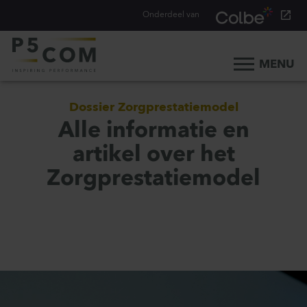
Onderdeel van
MENU
Home
Dossier Zorgprestatiemodel
Onze aanpak
Alle informatie en
Onze mensen
artikel over het
Ons werk
Zorgprestatiemodel
Ons verhaal
Werken bij
Werken bij P5COM
Alle consultancy vacatures
Traineeship Consultancy