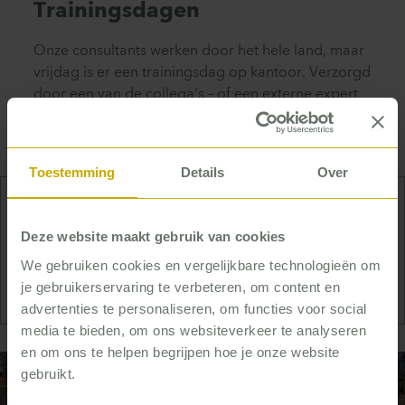
Trainingsdagen
Onze consultants werken door het hele land, maar
vrijdag is er een trainingsdag op kantoor. Verzorgd
door een van de collega’s – of een externe expert.
Met lunch. En drankje na. Misschien wel in Moeke
Spijkstra, dé huiskamer van Blaricum.
Toestemming
Details
Over
De trainingsdag is een ontspannen moment
Deze website maakt gebruik van cookies
om te checken hoe het leerproces van de
We gebruiken cookies en vergelijkbare technologieën om
ander gaat.
je gebruikerservaring te verbeteren, om content en
advertenties te personaliseren, om functies voor social
media te bieden, om ons websiteverkeer te analyseren
en om ons te helpen begrijpen hoe je onze website
gebruikt.