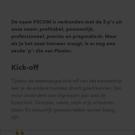
De naam P5COM is verbonden met de 5 p’s uit
onze naam: profitabel, persoonlijk,
professioneel, precies en pragmatisch. Maar
als je het onze trainees vraagt, is er nog een
zesde ‘p’: die van Plezier.
Kick-off
Tijdens de tweedaagse kick-off van het traineeship
leer je de andere trainees direct goed kennen. Een
mooi onderdeel van afgelopen jaar was de
boksclinic. Grenzen, raken, sterk in je schoenen
staan. En natuurlijk gewoon lekker samen bezig
zijn.