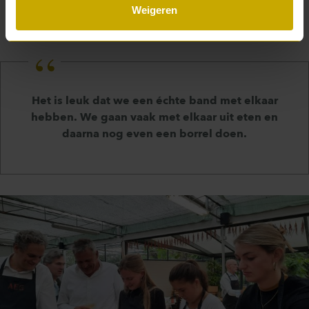
Weigeren
En ook buiten het werk spreken trainees
regelmatig met elkaar af.
Het is leuk dat we een échte band met elkaar
hebben. We gaan vaak met elkaar uit eten en
daarna nog even een borrel doen.