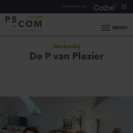
Onderdeel van
MENU
Home
Werkenbij
Onze aanpak
De P van Plezier
Onze mensen
Ons werk
Ons verhaal
Werken bij
Werken bij P5COM
Alle consultancy vacatures
Traineeship Consultancy