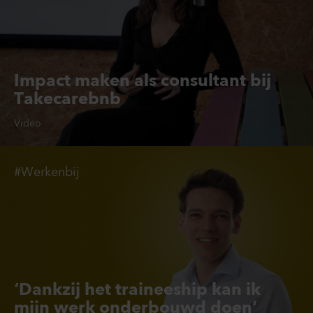
Impact maken als consultant bij
Takecarebnb
Video
#Werkenbij
‘Dankzij het traineeship kan ik
mijn werk onderbouwd doen’