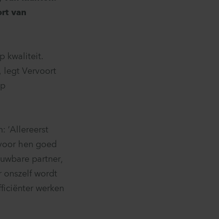
rt van
p kwaliteit.
, legt Vervoort
op
: ‘Allereerst
 voor hen goed
ouwbare partner,
 onszelf wordt
fficiënter werken