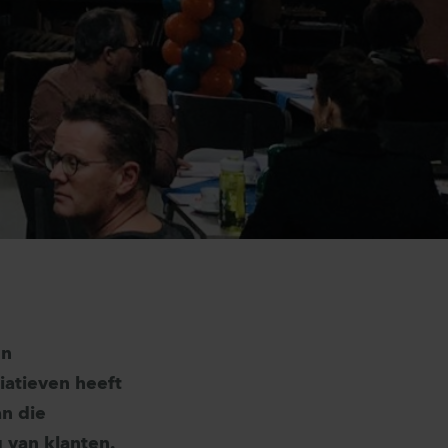
un
iatieven heeft
n die
g van klanten.