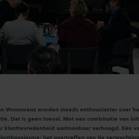
an Woonwenz worden steeds enthousiaster over h
ie. Dat is geen toeval. Met een combinatie van init
 klanttevredenheid aantoonbaar verhoogd. Eén va
s klanthousiasme: het overtreffen van de verwachtin