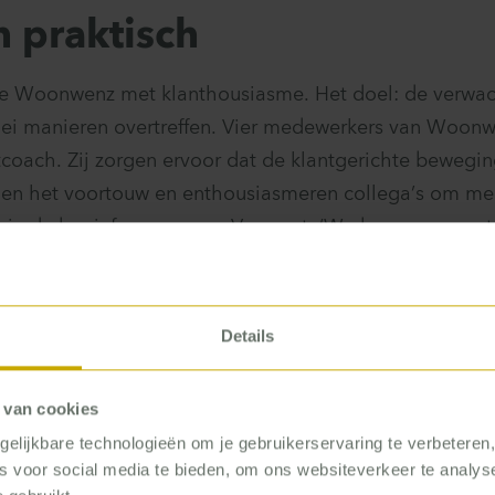
n praktisch
rtte Woonwenz met klanthousiasme. Het doel: de verwa
rlei manieren overtreffen. Vier medewerkers van Woon
ntcoach. Zij zorgen ervoor dat de klantgerichte beweg
emen het voortouw en enthousiasmeren collega’s om me
in de beginfase op weg. Vervoort: ‘We begonnen met 
om klantgerichte ideeën te bedenken. We hebben daar
gen we ervoor dat we aansluiten bij de praktijk van co
groots maken? Iedereen heeft het druk, daarom willen 
Details
zierig mogelijk maken, zodat het makkelijk in het dage
 van cookies
elijkbare technologieën om je gebruikerservaring te verbeteren
s – van controller tot medewerker klantenservice – d
es voor social media te bieden, om ons websiteverkeer te analy
e werden willekeurig verdeeld over de groepen. Vervoo