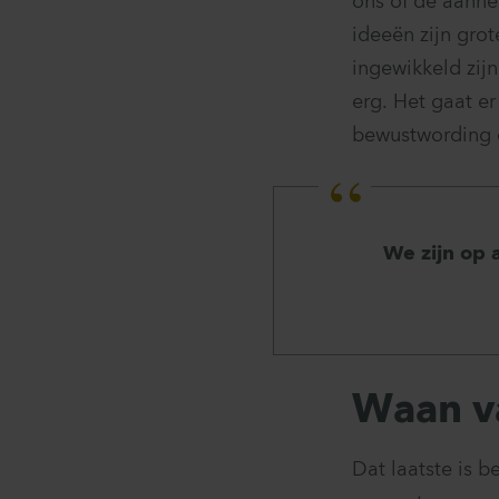
ons of de aanne
ideeën zijn gro
ingewikkeld zijn
erg. Het gaat e
bewustwording 
We zijn op 
Waan v
Dat laatste is 