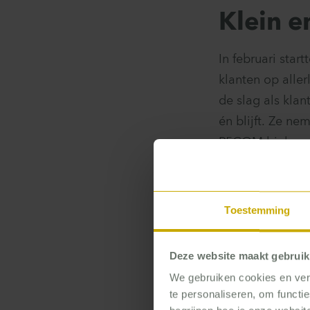
Klein e
In februari sta
klanten op alle
de slag als kla
én blijft. Ze n
P5COM hielp ze 
van workshops 
gesteld: hoe zor
we het niet te 
Toestemming
concreet en ple
opgepakt.’
Deze website maakt gebruik
We gebruiken cookies en verg
Alle medewerker
te personaliseren, om functi
workshops. En z