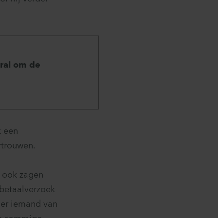
oral om de
k een
ertrouwen.
t ook zagen
 betaalverzoek
s er iemand van