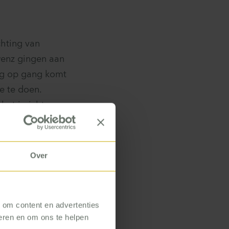
chting van
wenz gingen aan
ing op gang komt
e te doen.
het inrichten
bij twee vragen
llega’s én dat
we het zo
Over
lijks werk wordt
, om content en advertenties
eden mee aan de
seren en om ons te helpen
rt: ‘Zo kregen