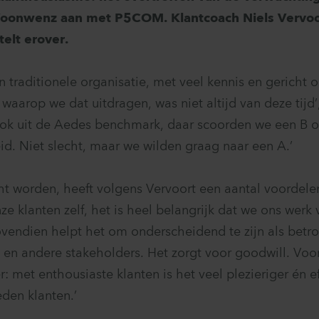
oonwenz aan met P5COM. Klantcoach Niels Vervoo
elt erover.
n traditionele organisatie, met veel kennis en gericht o
aarop we dat uitdragen, was niet altijd van deze tijd’
 ook uit de Aedes benchmark, daar scoorden we een B 
id. Niet slecht, maar we wilden graag naar een A.’
ht worden, heeft volgens Vervoort een aantal voordelen
e klanten zelf, het is heel belangrijk dat we ons werk
ovendien helpt het om onderscheidend te zijn als betr
en andere stakeholders. Het zorgt voor goodwill. Voor
r: met enthousiaste klanten is het veel plezieriger én e
den klanten.’