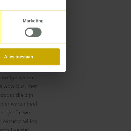
rdevol.
tijk. Ik ben
Marketing
 de woning zelf.
vering in een
goed overzicht.’
Alles toestaan
‘Sommige waren
e wow-bus, met
zodat die zijn
En er waren heel
emetje. En we
 excuses willen
f hij verder