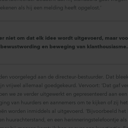
tekenen als hij een melding heeft opgelost.’
er niet om dat elk idee wordt uitgevoerd, maar vo
bewustwording en beweging van klanthousiasme.
den voorgelegd aan de directeur-bestuurder. Dat blee
zijn vrijwel allemaal goedgekeurd. Vervoort: ‘Dat gaf v
en we ze verder uitgewerkt en gepresenteerd aan een
ing van huurders en aannemers om te kijken of zij he
deeën worden inmiddels al uitgevoerd. ‘Bijvoorbeeld het
een huurachterstand, en een herinneringstelefoontje al