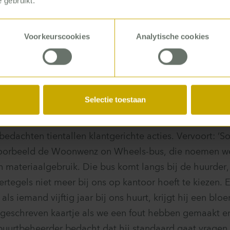
 gebruikt.
allerlei verschillende perspectieven. Dat was heel waa
je kijkt naar de klantreis, en hoe die uitpakt in de prak
Voorkeurscookies
Analytische cookies
ouw en Beheer. En vanuit ons vak kijken we vooral naar
lega van leefbaarheid ziet hoe het tien jaar ná de ople
en jongeren dan een plek? Zo krijg je samen een heel 
Selectie toestaan
 tot appje
edachten tientallen klantgerichte acties. Vervoort: 
jvoorbeeld de Woonwenz on Wheels-bus, die noemen w
 materiaalgebruik. Die bus komt langs bij de huurder, 
tegels niet meer bij ons op kantoor hoeft te kiezen. 
als iemand vijftig jaar bij ons huurt, krijgt hij een blo
geschreven kaartje als we een fout hebben gemaakt en
uurtbeheerder bedacht dat hij standaard gaat vragen o