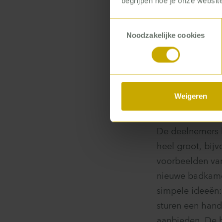
begrijpen hoe je onze website
we input vanuit 
Toestemmingsselectie
Bijvoorbeeld als 
Noodzakelijke cookies
projectleider B
Terwijl mijn col
wijk gaat. Hebb
Weigeren
Van bus
De deelnemers b
heel groot, bi
voorbeelden van
nieuwe badkamer
simpele ideeën: 
sturen een hand
aanbieden. De b