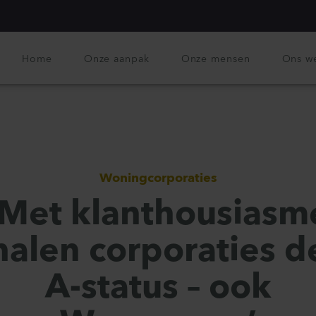
Home
Onze aanpak
Onze mensen
Ons w
Woningcorporaties
‘Met klanthousiasm
halen corporaties d
A-status – ook