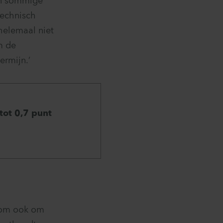
 En sommige
technisch
 helemaal niet
m de
rmijn.’
tot 0,7 punt
arom ook om