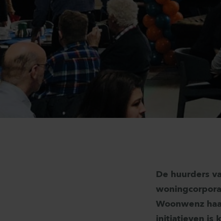
De huurders v
woningcorporat
Woonwenz haar
initiatieven i