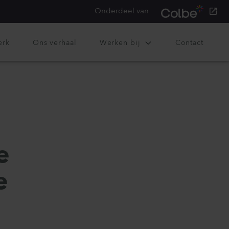
Onderdeel van
erk
Ons verhaal
Werken bij
Contact
e
e