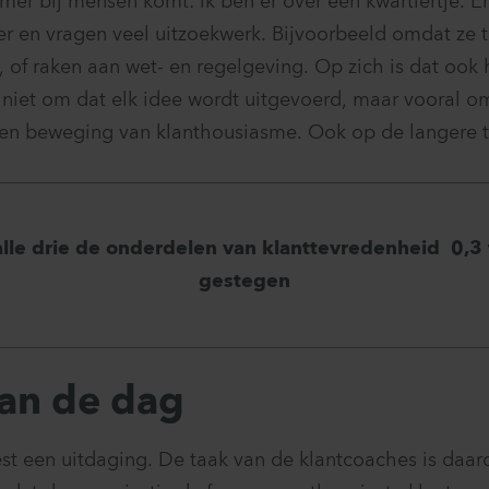
mer bij mensen komt: ik ben er over een kwartiertje.
ter en vragen veel uitzoekwerk. Bijvoorbeeld omdat ze 
, of raken aan wet- en regelgeving. Op zich is dat ook
r niet om dat elk idee wordt uitgevoerd, maar vooral o
en beweging van klanthousiasme. Ook op de langere te
alle drie de onderdelen van klanttevredenheid 0,3 
gestegen
an de dag
best een uitdaging. De taak van de klantcoaches is da