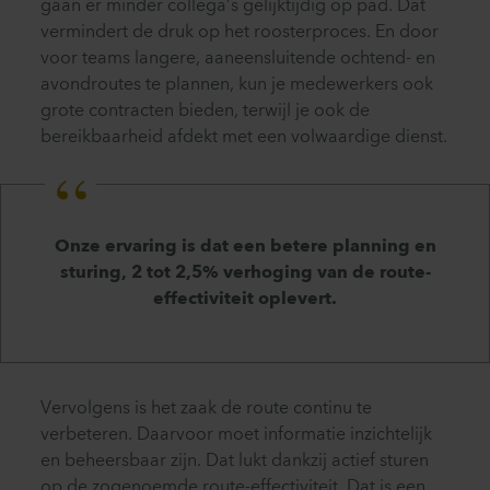
gaan er minder collega’s gelijktijdig op pad. Dat
vermindert de druk op het roosterproces. En door
voor teams langere, aaneensluitende ochtend- en
avondroutes te plannen, kun je medewerkers ook
grote contracten bieden, terwijl je ook de
bereikbaarheid afdekt met een volwaardige dienst.
Onze ervaring is dat een betere planning en
sturing, 2 tot 2,5% verhoging van de route-
effectiviteit oplevert.
Vervolgens is het zaak de route continu te
verbeteren. Daarvoor moet informatie inzichtelijk
en beheersbaar zijn. Dat lukt dankzij actief sturen
op de zogenoemde route-effectiviteit. Dat is een