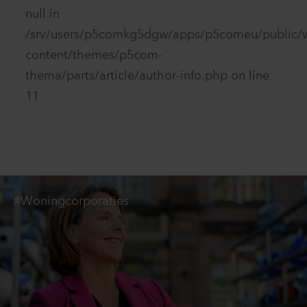
null in
/srv/users/p5comkg5dgw/apps/p5comeu/public/
content/themes/p5com-
thema/parts/article/author-info.php
on line
11
#Woningcorporaties