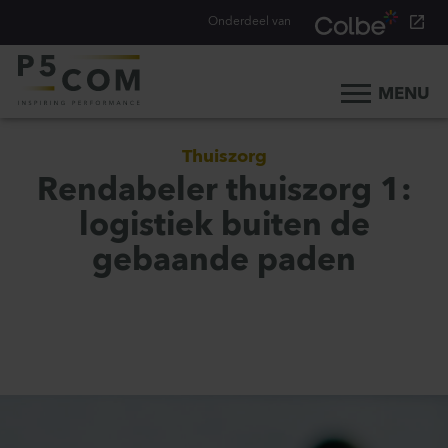
Onderdeel van
MENU
Home
Thuiszorg
Onze aanpak
Rendabeler thuiszorg 1:
Onze mensen
logistiek buiten de
Ons werk
gebaande paden
Ons verhaal
Werken bij
Werken bij P5COM
Alle consultancy vacatures
Traineeship Consultancy