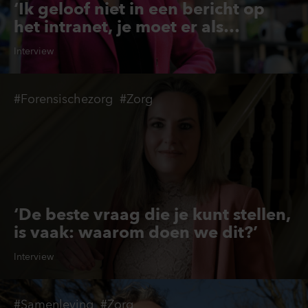
‘Ik geloof niet in een bericht op
het intranet, je moet er als
bestuurder zijn’
Interview
#Forensischezorg
#Zorg
‘De beste vraag die je kunt stellen,
is vaak: waarom doen we dit?’
Interview
#Samenleving
#Zorg