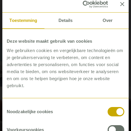
#RIBW
Toestemming
Details
Over
Deze website maakt gebruik van cookies
We gebruiken cookies en vergelijkbare technologieën om
je gebruikerservaring te verbeteren, om content en
Minder administratie en meer tijd
advertenties te personaliseren, om functies voor social
voor de cliënt in de RIBW
media te bieden, om ons websiteverkeer te analyseren
Casus
en om ons te helpen begrijpen hoe je onze website
gebruikt.
#GGZ
#RIBW
Toestemmingsselectie
Noodzakelijke cookies
Voorkeurscookies