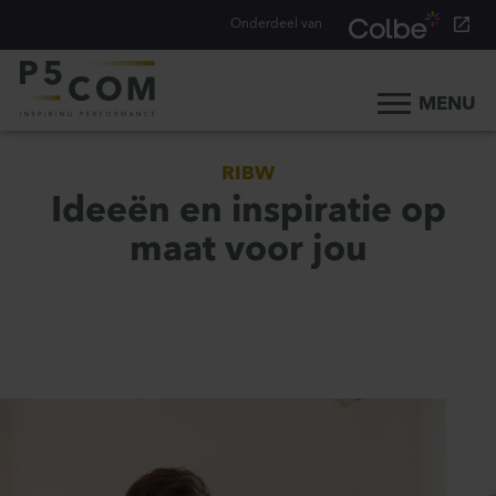
Onderdeel van
MENU
Home
RIBW
Onze aanpak
Ideeën en inspiratie op
Onze mensen
maat voor jou
Ons werk
Ons verhaal
Werken bij
Werken bij P5COM
Alle consultancy vacatures
Traineeship Consultancy