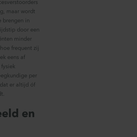
cesverstoorders
ig, maar wordt
te brengen in
ijdstip door een
iënten minder
hoe frequent zij
ek eens af
 fysiek
leegkundige per
at er altijd óf
t.
eeld en