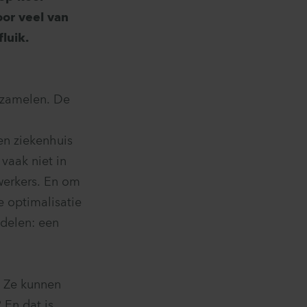
or veel van
luik.
rzamelen. De
en ziekenhuis
vaak niet in
ewerkers. En om
e optimalisatie
 delen: een
. Ze kunnen
 En dat is