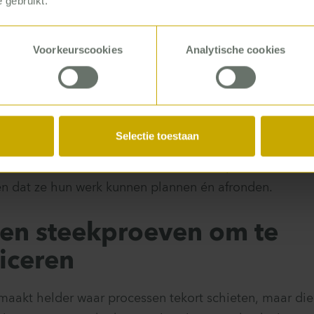
 gebruikt.
kliniek gaan halen omdat ze anders maar staan te wach
erder op de poli aankomen dan medewerkers en special
Voorkeurscookies
Analytische cookies
p zoek moeten naar het lichtknopje.
 aan bij een tactisch planningsoverleg – best kans dat 
 er van alles wordt gedaan om de benutting van de OK
Selectie toestaan
aar dat de kliniek buiten beeld blijft. En dat je verp
hollen en stil staan hebben, omdat het proces van visi
ken dat ze hun werk kunnen plannen én afronden.
 en steekproeven om te
iceren
maakt helder waar processen tekort schieten, maar die 