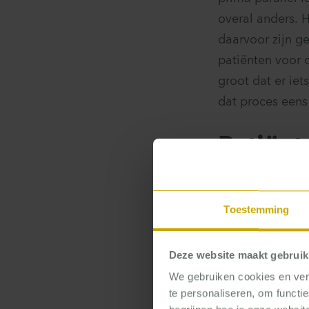
overal anders. 
daarvoor zijn g
patiënten voor 
groot dat er ie
dat proces eens 
Patiënt
Anders dan de n
of meer patiënt
Toestemming
vaak levert het
dan te kijken w
Deze website maakt gebruik
tot nieuwe kenn
We gebruiken cookies en verg
processen. Leeg
te personaliseren, om functi
Of onduidelijke