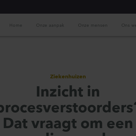
Home
Onze aanpak
Onze mensen
Ons w
Ziekenhuizen
Inzicht in
procesverstoorders
Dat vraagt om een