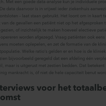
sch. Met een goede data-analyse kun je individuele pro
De data daarvoor is in vrijwel ieder ziekenhuis aanwez
 ontsloten – laat staan gebruikt. Het loont om in kaart 
 van de gevallen een patiënt niet op het afgesproken t
 gezien, of inzichtelijk te maken hoeveel electieve pat
 opereren worden afgezegd. Vraag patiënten ook eens 
s moeten oplepelen, en zet de formatie van de klini
populatie. Welke ratio’s gelden er en hoe is de kliniek
zien bijvoorbeeld geregeld dat een afdeling één verp
il, maar is uitgerust met zestien bedden. Dat betekent d
einig mankracht is, óf niet de hele capaciteit benut word
terviews voor het totaalb
komst