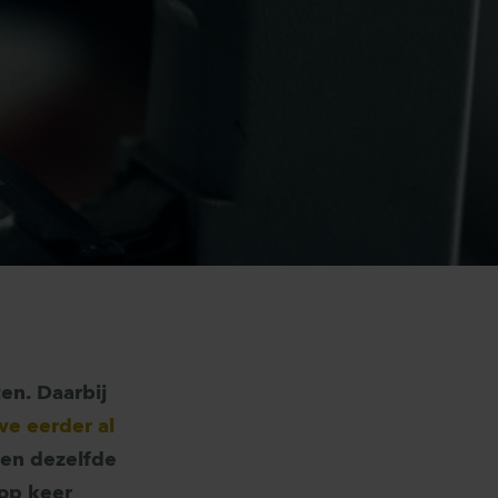
en. Daarbij
e eerder al
egen dezelfde
 op keer