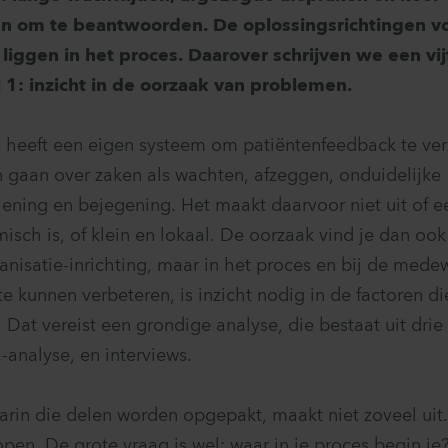
n om te beantwoorden. De oplossingsrichtingen vo
iggen in het proces. Daarover schrijven we een vijf
 1: inzicht in de oorzaak van problemen.
s heeft een eigen systeem om patiëntenfeedback te ve
 gaan over zaken als wachten, afzeggen, onduidelijke
iening en bejegening. Het maakt daarvoor niet uit of e
sch is, of klein en lokaal. De oorzaak vind je dan ook 
ganisatie-inrichting, maar in het proces en bij de med
e kunnen verbeteren, is inzicht nodig in de factoren di
Dat vereist een grondige analyse, die bestaat uit drie
a-analyse, en interviews.
rin die delen worden opgepakt, maakt niet zoveel uit
open. De grote vraag is wel: waar in je proces begin je?