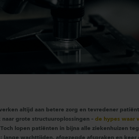
erken altijd aan betere zorg en tevredener patiënt
k naar grote structuuroplossingen –
de hypes waar w
. Toch lopen patiënten in bijna alle ziekenhuizen t
 lange wachttijden, afgezegde afspraken en keer