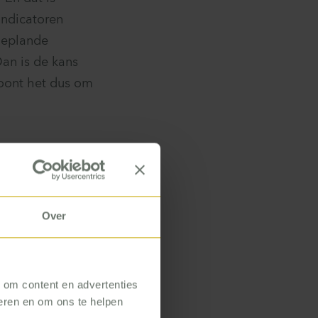
indicatoren
 geplande
an is de kans
loont het dus om
…
akelijk om een
rlijk wel, maar
Over
 gaan zitten, en
rs. Dat leidt
sten van die
, om content en advertenties
 personeel is.
seren en om ons te helpen
s die zelf de