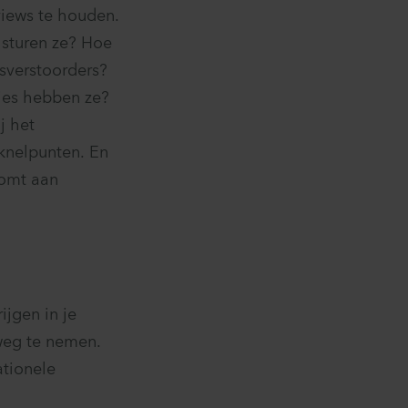
views te houden.
 sturen ze? Hoe
esverstoorders?
ies hebben ze?
j het
 knelpunten. En
tkomt aan
ijgen in je
weg te nemen.
ationele