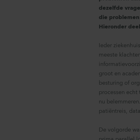
dezelfde vrage
die problemen l
Hieronder deel
Ieder ziekenhui
meeste klachten
informatievoorz
groot en academi
besturing of or
processen echt t
nu belemmeren. 
patiëntreis, dat
De volgorde waa
prima parallel l