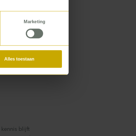
ten, of
isten. En dan
Marketing
je dat moet
 te
Alles toestaan
leegkundigen vaak
telopen niet zo
kennis blijft