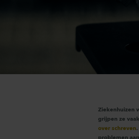
Ziekenhuizen w
grijpen ze vaa
over schreven
problemen aan: