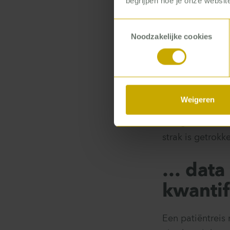
begrijpen hoe je onze website
patiënt van de 
Toestemmingsselectie
patiënten die e
Noodzakelijke cookies
in het donker o
Schuif ook eens
constateren dat
Weigeren
optimaliseren, m
een gevoel van 
strak is getrok
… data
kwantif
Een patiëntreis 