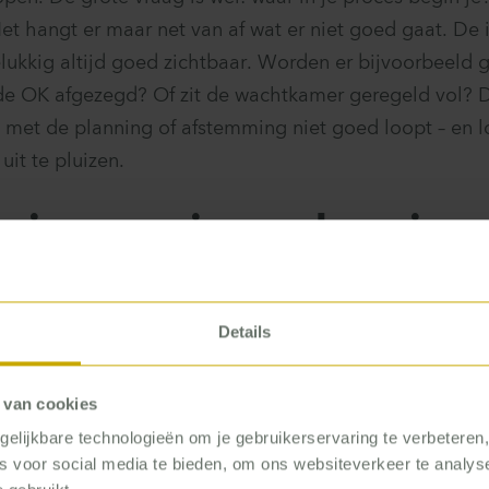
Het hangt er maar net van af wat er niet goed gaat. De 
elukkig altijd goed zichtbaar. Worden er bijvoorbeeld
de OK afgezegd? Of zit de wachtkamer geregeld vol? D
ts met de planning of afstemming niet goed loopt – en 
uit te pluizen.
reis voor nieuwe kennis 
aam suggereert, is het voor de patiëntreis niet noodz
en gedurende hun hele verblijf te volgen. Dat kan natuu
Details
 net zoveel op om gewoon eens overal op de afdeling te
at er gebeurt. En te praten. Met patiënten én medewerke
 van cookies
is van je eigen processen. Of in ieder geval: de uitkom
elijkbare technologieën om je gebruikerservaring te verbeteren
staande polispreekkamers bijvoorbeeld – terwijl er wel
es voor social media te bieden, om ons websiteverkeer te analy
 overdracht van medicatie tussen afdelingen, operateur