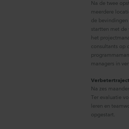
Na de twee ops
meerdere locati
de bevindingen
startten met de
het projectmana
consultants op 
programmamanag
managers in ver
Verbetertraje
Na zes maanden 
Ter evaluatie vo
leren en teamwo
opgestart.