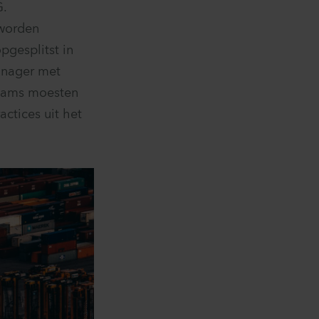
G.
 worden
pgesplitst in
anager met
teams moesten
actices uit het