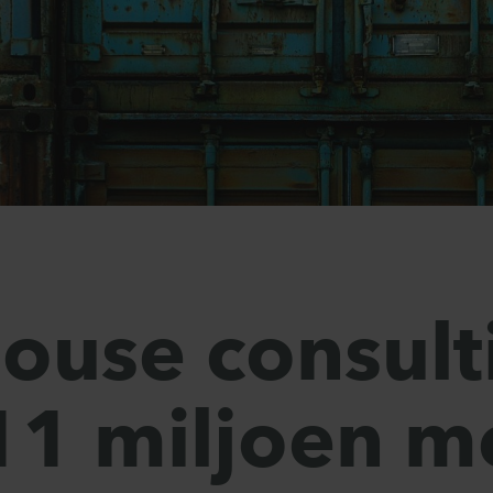
house consult
11 miljoen m