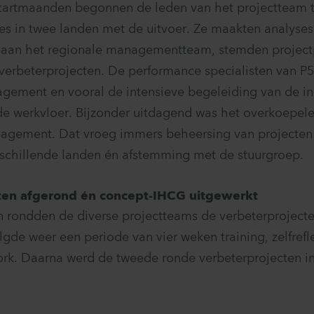
tartmaanden begonnen de leden van het projectteam t
es in twee landen met de uitvoer. Ze maakten analyses
 aan het regionale managementteam, stemden project
 verbeterprojecten. De performance specialisten van
gement en vooral de intensieve begeleiding van de i
de werkvloer. Bijzonder uitdagend was het overkoepel
ement. Dat vroeg immers beheersing van projecten
schillende landen én afstemming met de stuurgroep.
cten afgerond én concept-IHCG uitgewerkt
rondden de diverse projectteams de verbeterprojecten
lgde weer een periode van vier weken training, zelfrefle
rk. Daarna werd de tweede ronde verbeterprojecten i