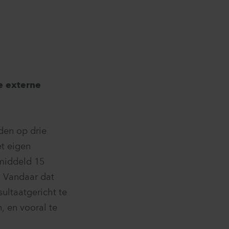
ge externe
nden op drie
et eigen
emiddeld 15
. Vandaar dat
ultaatgericht te
, en vooral te