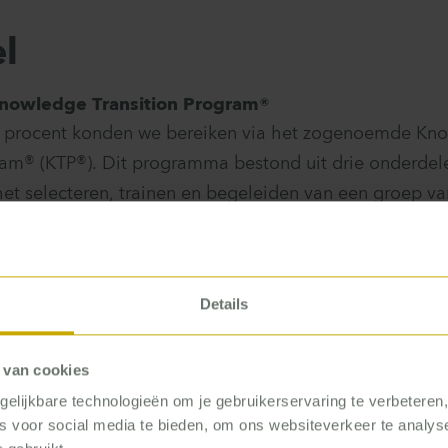
l
Knowledge Transition Program®
5 procent konden we bereiken via het zogenoemde Kn
ram® (KTP®). Dit programma bestond uit drie onderdele
et selecteren, trainen en begeleiden van een groep va
twaalf landen om hen voor te bereiden op hun toekomstig
ts op het gebied van operationele performanceverbete
l was het uitvoeren vier projecten die zouden leiden t
Details
an de operationele performance. Het laatste onderdee
tructuur met de oprichting van een in-house consultin
 van cookies
elijkbare technologieën om je gebruikerservaring te verbeteren
es voor social media te bieden, om ons websiteverkeer te analy