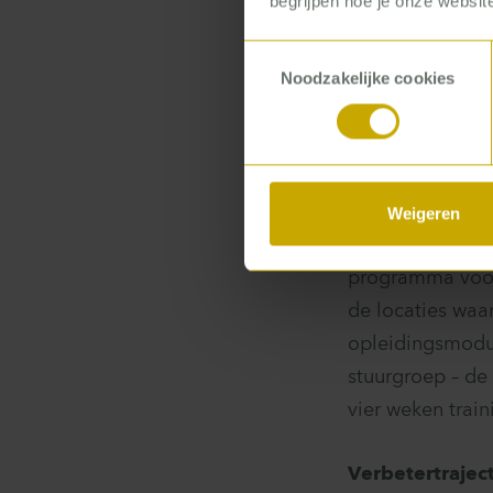
begrijpen hoe je onze website
Het laatste 
Toestemmingsselectie
Noodzakelijke cookies
De aan
Programma voo
Weigeren
Samen met een 
programma voor
de locaties waa
opleidingsmodul
stuurgroep – de 
vier weken train
Verbetertrajec