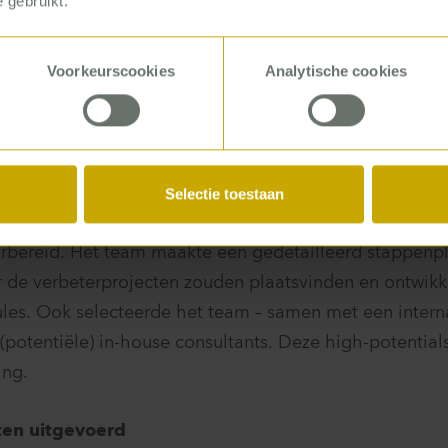
 gebruikt.
onderdeel was het borgen van de structuur met de o
een in-house consulting group (IHCG)
Voorkeurscookies
Analytische cookies
pak
rbereid, en gestart
Selectie toestaan
klein team hebben we in twee maanden de tijd het vo
bereid. Het team maakte een gedetailleerd stappenpl
r de verbeterprojecten zouden plaatsvinden en ontwik
es. Ook selecteerde het team – samen met een intern
(potentiële) in-house consultants. Deze high-potential
ing.
ten uitgevoerd