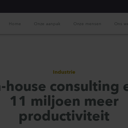
Home
Onze aanpak
Onze mensen
Ons w
Industrie
n-house consulting 
11 miljoen meer
productiviteit