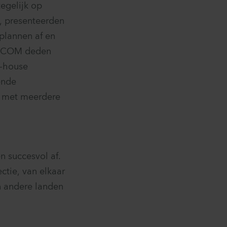
egelijk op
, presenteerden
plannen af en
 P5COM deden
n-house
ende
 met meerdere
 succesvol af.
ctie, van elkaar
n andere landen