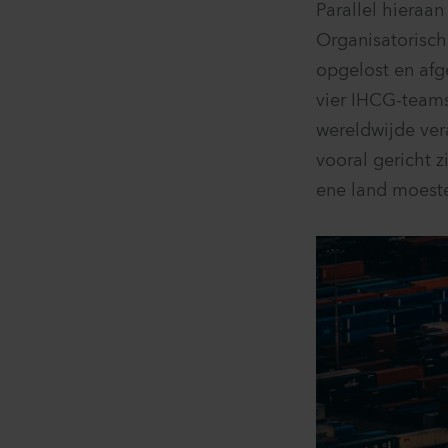
Parallel hieraa
Organisatorisch
opgelost en afg
vier IHCG-team
wereldwijde ver
vooral gericht z
ene land moest