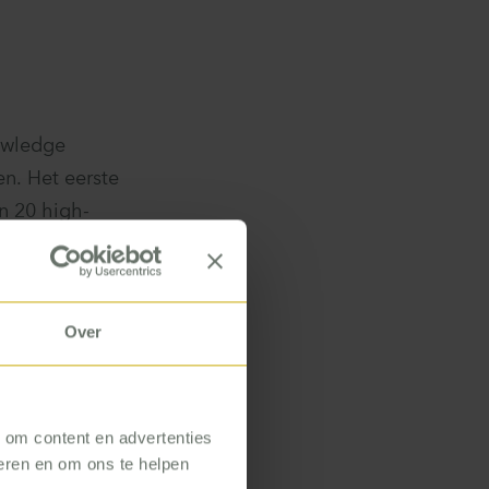
owledge
n. Het eerste
n 20 high-
e rol als in-
ring. Het
ot substantiële
Over
l was het
g group (IHCG).
, om content en advertenties
seren en om ons te helpen