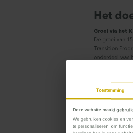
Het doe
Groei via het 
De groei van 1
Transition Prog
onderdeel was h
potentials uit 
house consultan
tweede onderdee
Toestemming
verbeteringen v
borgen van de s
Deze website maakt gebruik
We gebruiken cookies en verg
te personaliseren, om functi