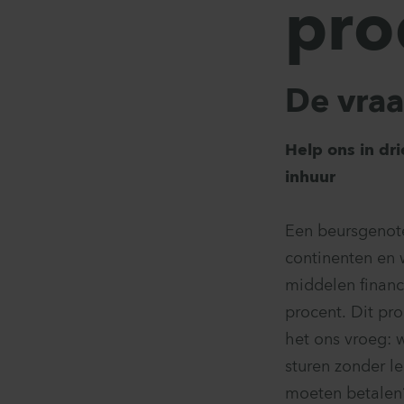
pro
De vra
Help ons in dr
inhuur
Een beursgenotee
continenten en 
middelen financ
procent. Dit pr
het ons vroeg: 
sturen zonder le
moeten betalen