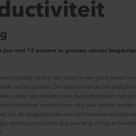
ductiviteit
ag
ie jaar met 15 procent te groeien, zónder langduri
rd logistiek bedrijf was actief in een groot aantal la
wilde verder groeien. Die expansie wilde het bedrijf m
ieren, door een toename van de productiviteit met g
oductiviteitsdoel moest binnen drie jaar bereikt worden
wat zijn de mogelijkheden om zo’n majeure operatie res
gio externe consultants drie jaar lang in huis te hebben
?