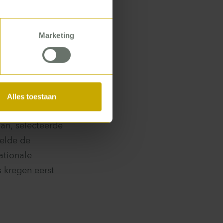
prichting van
Marketing
Alles toestaan
lledige
an, selecteerde
kelde de
ationale
s kregen eerst