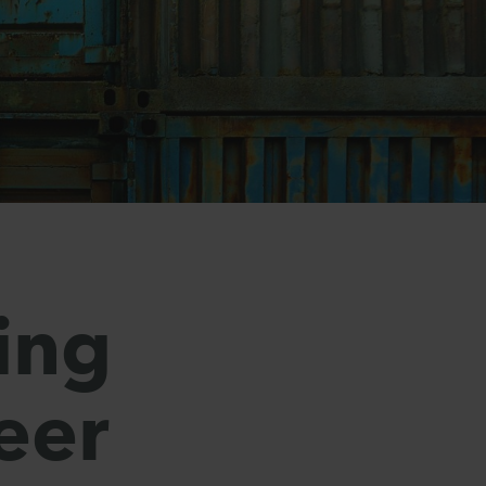
ing
eer