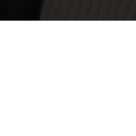
L
p5com.eu