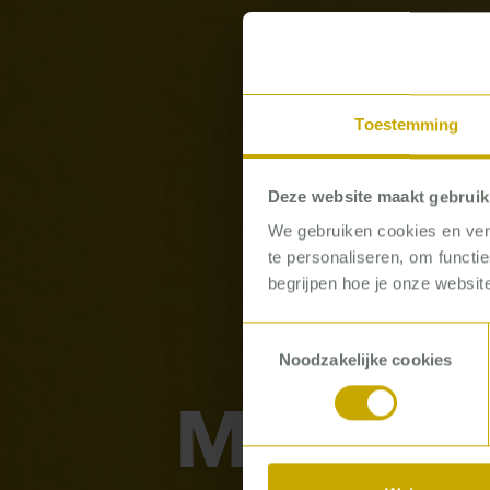
Toestemming
Deze website maakt gebruik
We gebruiken cookies en verg
te personaliseren, om functi
begrijpen hoe je onze website
Toestemmingsselectie
MANAGING 
Noodzakelijke cookies
Marlène