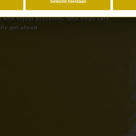
Selectie toestaan
d who enjoys processes, who helps care
ally get ahead