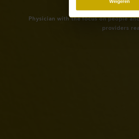
Weigeren
Physician with the focus on people an
providers re