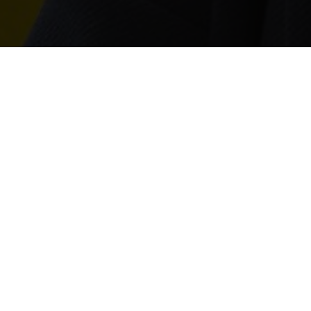
TEL
MAI
 264 09 875
m.fokkert@