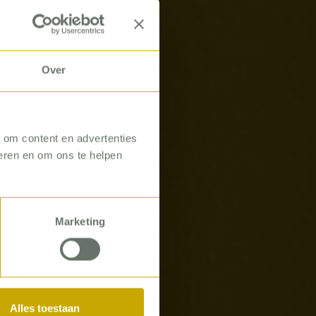
Over
, om content en advertenties
seren en om ons te helpen
DIRECTOR
Marketing
 Quax
Alles toestaan