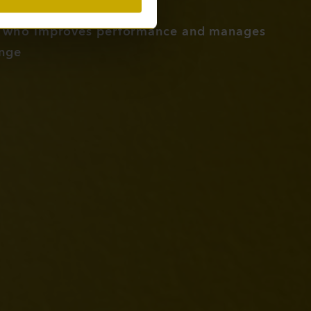
p who improves performance and manages
nge