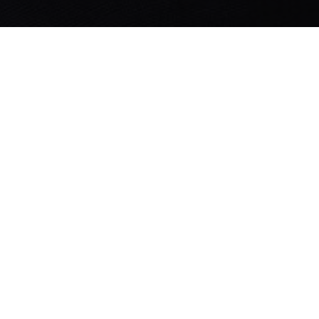
TEL
MAI
 134 64 630
h.quax@p