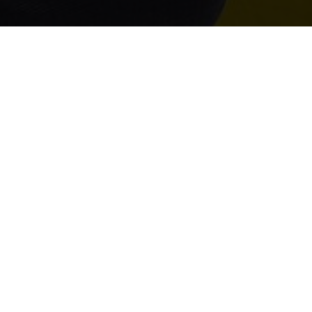
L
5com.eu