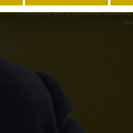
Commander with a passion for leadershi
cha