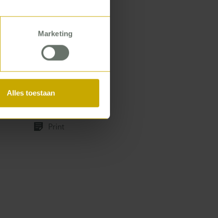
COM kicked off
Marketing
We really did
ve a robust
Alles toestaan
Print