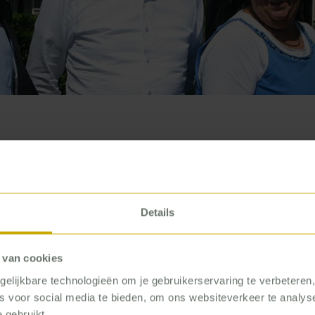
s on the priz
Details
 van cookies
Time to pull together and work as a team
elijkbare technologieën om je gebruikerservaring te verbeteren
es voor social media te bieden, om ons websiteverkeer te analy
 gebruikt.