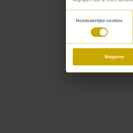
Toestemmingsselectie
‘One of those 
Noodzakelijke cookies
the change proj
start pulling t
treatment cycl
Weigeren
Read:
Time and 