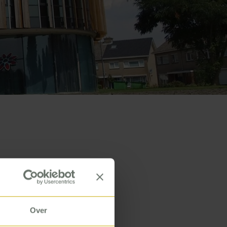
te
Over