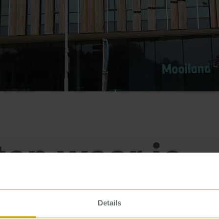
en waar je
at, om de juis
Details