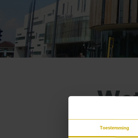
Wet
sta
Toestemming