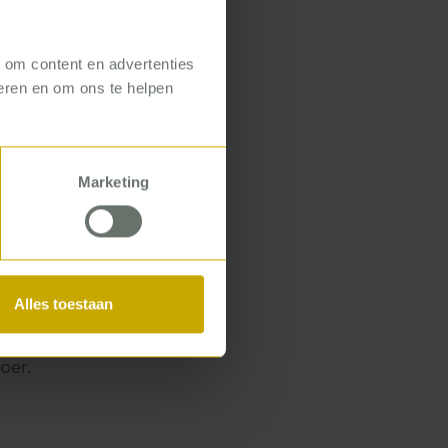
n
, om content en advertenties
seren en om ons te helpen
Marketing
land.
accepteren.
 Niet door van
lpen ontdekken
Alles toestaan
as slechts een
ten én
oer.