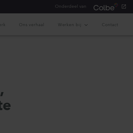
Onderdeel van
erk
Ons verhaal
Werken bij
Contact
,
te