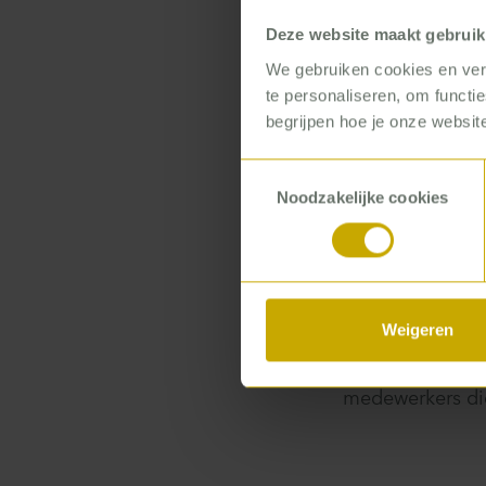
din
Deze website maakt gebruik
We gebruiken cookies en verg
te personaliseren, om functi
do
begrijpen hoe je onze website
Toestemmingsselectie
Noodzakelijke cookies
Mooiland is éé
Om deze Yo
Met de wens om 
bovenaf van all
Weigeren
waar het beter 
van de activitei
medewerkers die