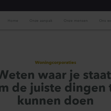
Home
Onze aanpak
Onze mensen
Ons w
Woningcorporaties
Weten waar je staat
m de juiste dingen 
kunnen doen