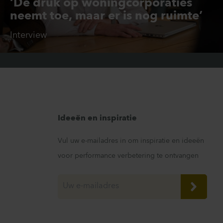
‘De druk op woningcorporaties
neemt toe, maar er is nog ruimte’
Interview
Ideeën en inspiratie
Vul uw e-mailadres in om inspiratie en ideeën
voor performance verbetering te ontvangen