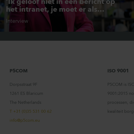
‘Ik geloof niet in een bericht op
het intranet, je moet er als
bestuurder zijn’
Interview
Woningcorporaties
P5COM
ISO 9001
Dorpsstraat 9F
P5COM is ISO
1261 ES Blaricum
9001:2015 no
The Netherlands
processen, di
T +31 (0)35 531 00 62
kwaliteit bor
info@p5com.eu