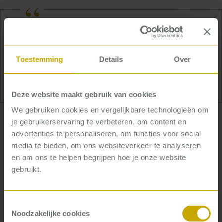
Jan Peter heeft zijn hart verpand aan de Japanse
vechtsport Ninjutsu, maar nog meer aan
Toestemming
Details
Over
voortdurende zelfverbetering. Daarom doet hij
tegenwoordig ook aan olympisch gewichtheffen.
Deze website maakt gebruik van cookies
We gebruiken cookies en vergelijkbare technologieën om
je gebruikerservaring te verbeteren, om content en
… die helpt de focus op cliënt
advertenties te personaliseren, om functies voor social
én financiering te houden
media te bieden, om ons websiteverkeer te analyseren
en om ons te helpen begrijpen hoe je onze website
Iedere dag impact hebben, liefst met
gebruikt.
maatschappelijke waarde. Dat is Jan Peters doel.
Hij bereikt dat door zorgorganisaties te helpen hun
processen te verbeteren, op papier én in de
Toestemmingsselectie
uitvoering. Hij stuurt daarbij op gedrag en cultuur:
Noodzakelijke cookies
‘Organisaties hebben de focus vaak op