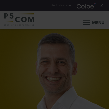
Onderdeel van
MENU
Home
Onze aanpak
Onze mensen
Ons werk
Ons verhaal
Werken bij
Werken bij P5COM
Alle consultancy vacatures
Traineeship Consultancy