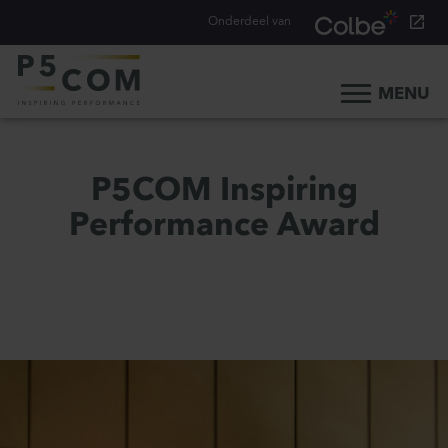
Onderdeel van
MENU
Home
Onze aanpak
P5COM Inspiring
Onze mensen
Performance Award
Ons werk
Ons verhaal
Werken bij
Werken bij P5COM
Alle consultancy vacatures
Traineeship Consultancy