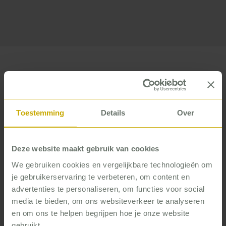
Toestemming
Details
Over
In beeld: de verhalen achter de
nominaties
Deze website maakt gebruik van cookies
Waar komen inspiratie en
We gebruiken cookies en vergelijkbare technologieën om
je gebruikerservaring te verbeteren, om content en
performance samen? Ontdek in de
advertenties te personaliseren, om functies voor social
reeks mini-documentaires hoe de
media te bieden, om ons websiteverkeer te analyseren
en om ons te helpen begrijpen hoe je onze website
genomineerden inspiratie omzetten
gebruikt.