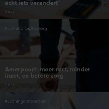
écht iets verandert’
Casus
#Gehandicaptenzorg
Amerpoort: meer rust, minder
inzet, en betere zorg
Casus
#Woningcorporaties