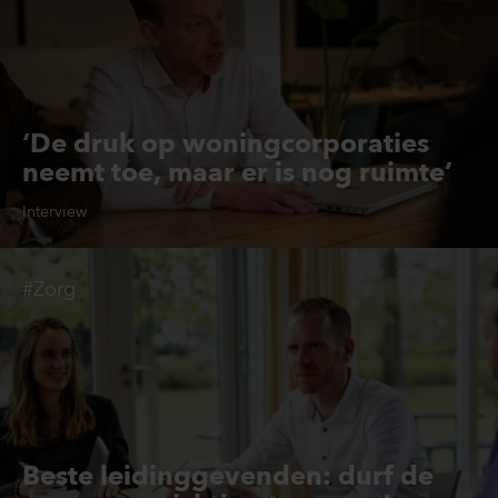
‘De druk op woningcorporaties
neemt toe, maar er is nog ruimte’
Interview
#Zorg
Beste leidinggevenden: durf de