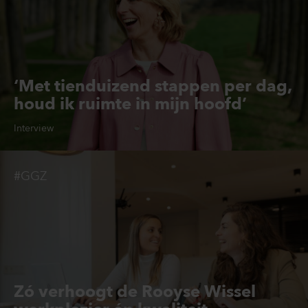
‘Met tienduizend stappen per dag,
houd ik ruimte in mijn hoofd’
Interview
#GGZ
Zó verhoogt de Rooyse Wissel