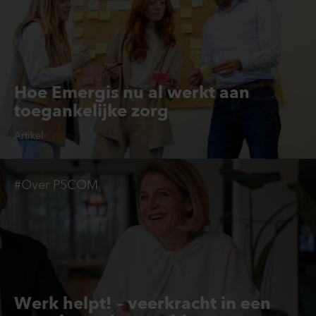
Hoe Emergis nu al werkt aan
toegankelijke zorg
Artikel
#Over P5COM
Werk helpt! – veerkracht in een