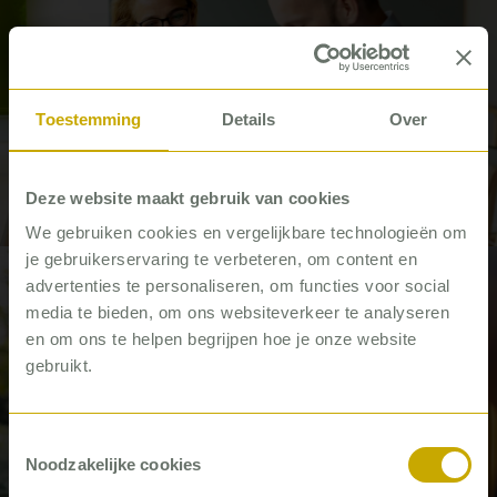
Toestemming
Details
Over
Meer tijd voor zorg – dat begint bij
betere interne dienstverlening
Deze website maakt gebruik van cookies
Artikel
We gebruiken cookies en vergelijkbare technologieën om
je gebruikerservaring te verbeteren, om content en
advertenties te personaliseren, om functies voor social
#GGZ
media te bieden, om ons websiteverkeer te analyseren
en om ons te helpen begrijpen hoe je onze website
gebruikt.
Toestemmingsselectie
Noodzakelijke cookies
Maatwerk voor Mentrum Trace: