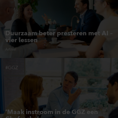
Duurzaam beter presteren met AI –
vier lessen
Artikel
#GGZ
‘Maak instroom in de GGZ een