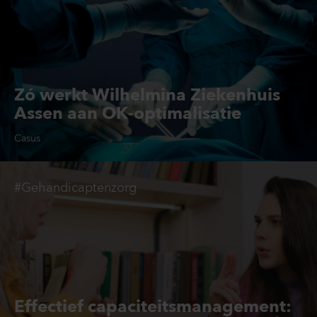
Zó werkt Wilhelmina Ziekenhuis
Assen aan OK-optimalisatie
Casus
#Gehandicaptenzorg
Effectief capaciteitsmanagement: