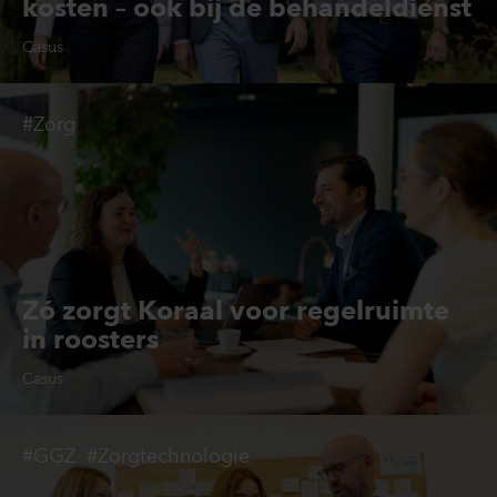
kosten – ook bij de behandeldienst
Casus
#Zorg
Zó zorgt Koraal voor regelruimte
in roosters
Casus
#GGZ
#Zorgtechnologie