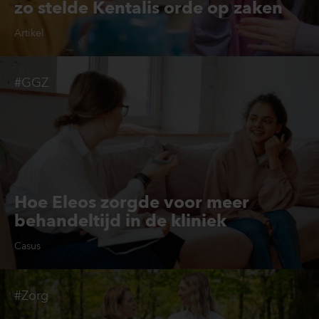
zo stelde Kentalis orde op zaken
Artikel
#GGZ
Hoe Eleos zorgde voor meer
behandeltijd in de kliniek
Casus
#Zorg