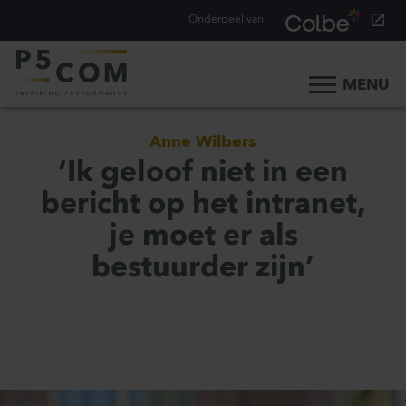
Onderdeel van
MENU
Home
Anne Wilbers
Onze aanpak
‘Ik geloof niet in een
Onze mensen
bericht op het intranet,
Ons werk
je moet er als
Ons verhaal
bestuurder zijn’
Werken bij
Werken bij P5COM
Alle consultancy vacatures
Traineeship Consultancy