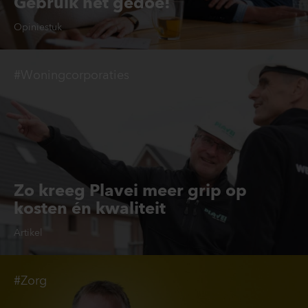
Gebruik het gedoe!
Opiniestuk
#Woningcorporaties
Zo kreeg Plavei meer grip op
kosten én kwaliteit
Artikel
#Zorg