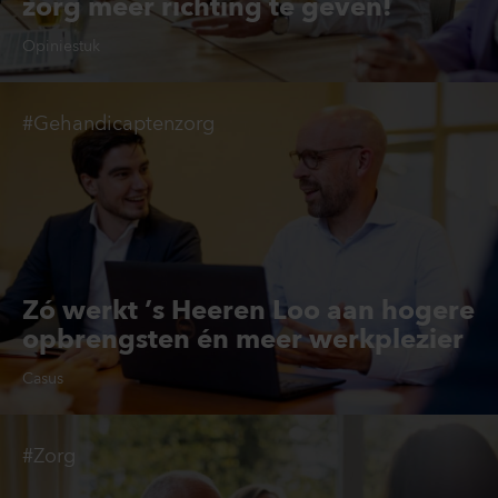
zorg meer richting te geven!
Opiniestuk
#Gehandicaptenzorg
Zó werkt ’s Heeren Loo aan hogere
opbrengsten én meer werkplezier
Casus
#Zorg