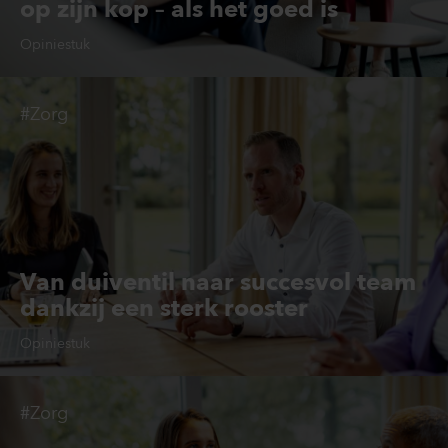
op zijn kop – als het goed is
Opiniestuk
#Zorg
Van duiventil naar succesvol team
dankzij een sterk rooster
Opiniestuk
#Zorg