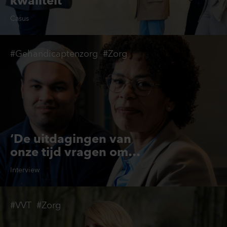
kwaliteit
Casus
#Gehandicaptenzorg
#Zorg
‘De uitdagingen van
onze tijd vragen om
bruggenbouwers’
Interview
#VVT
#Zorg