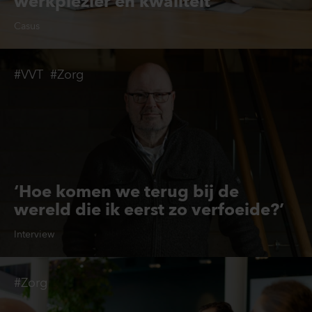
werkplezier én kwaliteit
Casus
#VVT
#Zorg
‘Hoe komen we terug bij de
wereld die ik eerst zo verfoeide?’
Interview
#Zorg