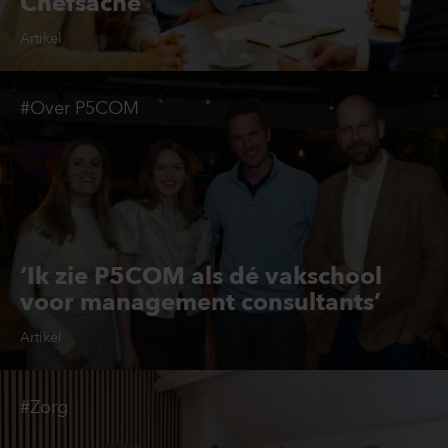
Chefsache’
Artikel
#Over P5COM
‘Ik zie P5COM als dé vakschool
voor management consultants’
Artikel
#Zorg