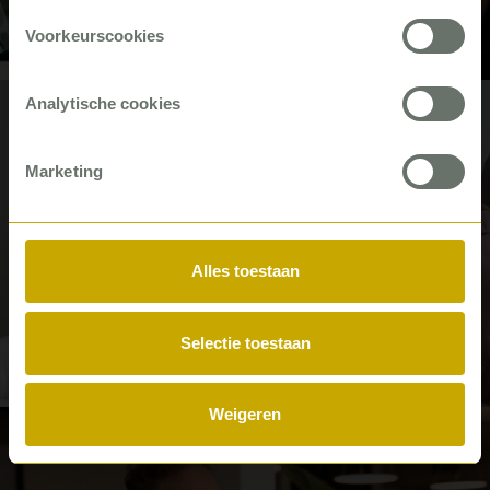
écht inzicht in de wachtlijst
Voorkeurscookies
Casus
Analytische cookies
#Zorg
Marketing
Alles toestaan
Zó zorgt u dat informele zorg
werkt
Selectie toestaan
Artikel
Weigeren
#Woningcorporaties