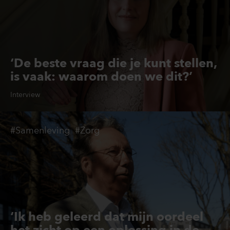
‘De beste vraag die je kunt stellen,
is vaak: waarom doen we dit?’
Interview
#Samenleving
#Zorg
‘Ik heb geleerd dat mijn oordeel